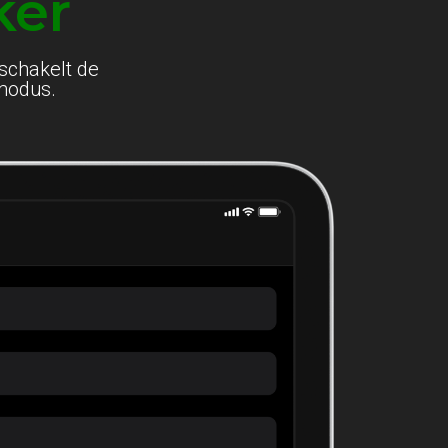
ker
schakelt de
modus.